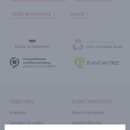
Anillo de memoria
Joyería
SABER MÁS
SOBRE NOSOTROS
Grabados
Nuestra empresa
Tamaños de anillos
Nuestra filosofía