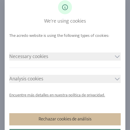
Diamantes
Servicio Unser
Zafiro
Nuestra calidad
We're using cookies
Aleaciones
Sostenibilidad
Urban Mining
Ubicaciones
NUESTRAS POLÍTICAS
SÍGANOS
Necessary cookies
Grabar
Política de privacidad
Analysis cookies
Consentimiento de cookies
Encuentre más detalles en nuestra política de privacidad.
Sitemap
Rechazar cookies de análisis