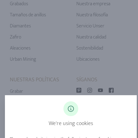
Grabados
Nuestra empresa
Tamaños de anillos
Nuestra filosofía
Diamantes
Servicio Unser
Zafiro
Nuestra calidad
Aleaciones
Sostenibilidad
Urban Mining
Ubicaciones
NUESTRAS POLÍTICAS
SÍGANOS
Grabar
Política de privacidad
Consentimiento de cookies
We're using cookies
Sitemap