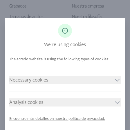
Grabados
Nuestra empresa
Tamaños de anillos
Nuestra filosofía
Diamantes
Servicio Unser
Zafiro
Nuestra calidad
We're using cookies
Aleaciones
Sostenibilidad
Urban Mining
Ubicaciones
NUESTRAS POLÍTICAS
SÍGANOS
Necessary cookies
Grabar
Política de privacidad
Analysis cookies
Consentimiento de cookies
Encuentre más detalles en nuestra política de privacidad.
Sitemap