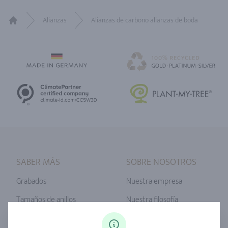
Alianzas
Alianzas de carbono alianzas de boda
Home
SABER MÁS
SOBRE NOSOTROS
Grabados
Nuestra empresa
Tamaños de anillos
Nuestra filosofía
Diamantes
Servicio Unser