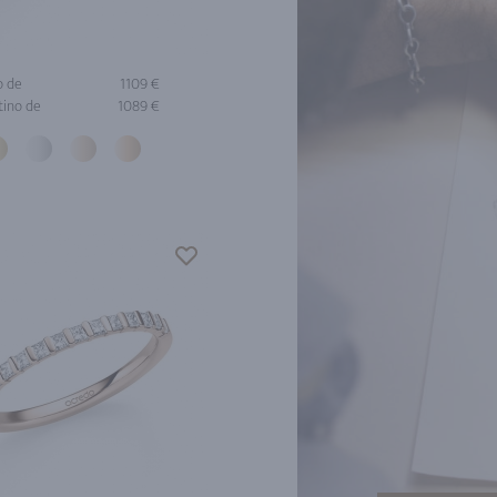
o de
1109 €
tino de
1089 €