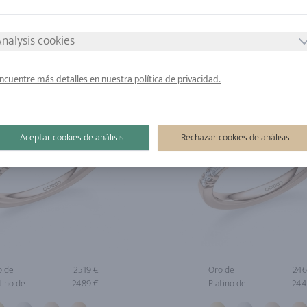
tino de
1688 €
Platino de
140
nalysis cookies
ncuentre más detalles en nuestra política de privacidad.
Aceptar cookies de análisis
Rechazar cookies de análisis
o de
2519 €
Oro de
246
tino de
2489 €
Platino de
244