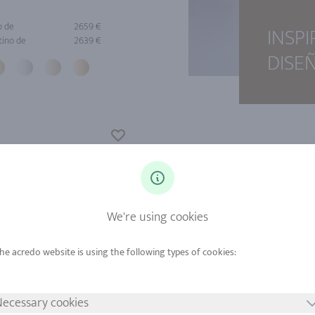
o de
2659 €
INSP
tino de
2639 €
DISE
We're using cookies
ecessary cookies
o de
1108 €
Oro de
11