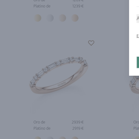
Platino de
1239 €
Pla
A
E
Oro de
2939 €
Or
Platino de
2919 €
Pla