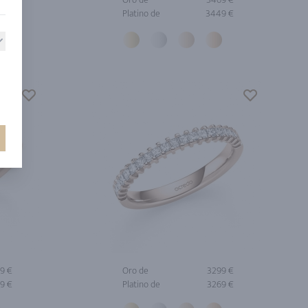
9 €
Platino de
3449 €
9 €
Oro de
3299 €
9 €
Platino de
3269 €