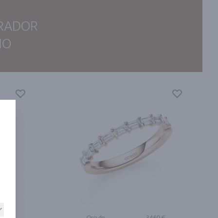
IRADOR
ÑO
59 €
Oro de
3469 €