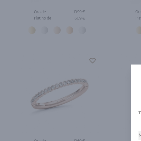
Oro de
1399 €
Or
Platino de
1609 €
Pla
N
Oro de
1269 €
Or