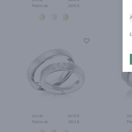
Platino de
2605 €
Pla
A
E
Oro de
3470 €
Or
Platino de
3853 €
Pla