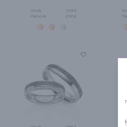
Oro de
2518 €
Or
Platino de
2760 €
Pla
N
Oro de
2486 €
Or