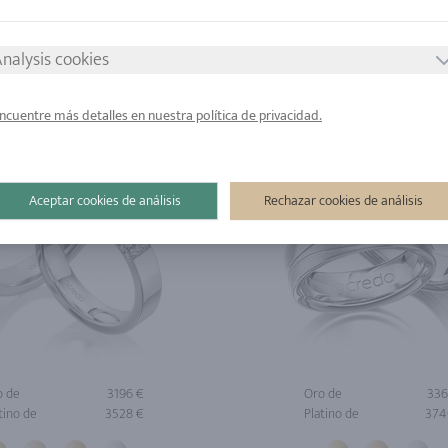
tino de
2957 €
Platino de
380
nalysis cookies
ncuentre más detalles en nuestra política de privacidad.
Aceptar cookies de análisis
Rechazar cookies de análisis
o de
3196 €
Oro de
336
tino de
3528 €
Platino de
374