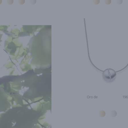
Oro de
196