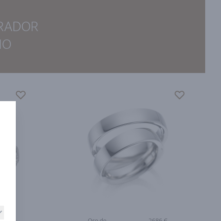
IRADOR
ÑO
7 €
Oro de
2686 €