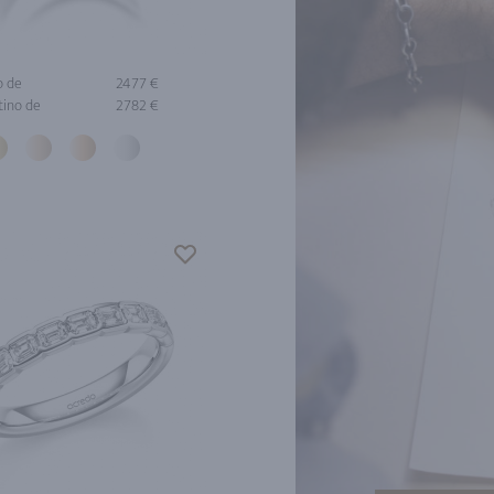
o de
2477 €
tino de
2782 €