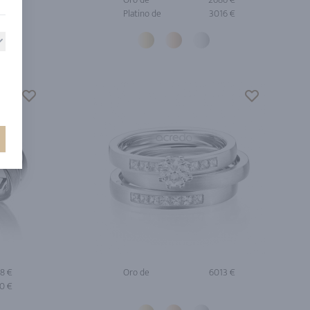
5 €
Platino de
3016 €
8 €
Oro de
6013 €
0 €