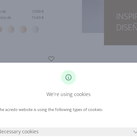
o de
5589 €
INSP
tino de
5549 €
DISE
We're using cookies
ecessary cookies
o de
2575 €
Oro de
356