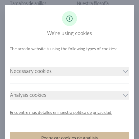
Tamaños de anillos
Nuestra filosofía
Diamantes
Servicio Unser
Zafiro
Nuestra calidad
We're using cookies
Aleaciones
Sostenibilidad
Urban Mining
Ubicaciones
NUESTRAS POLÍTICAS
SÍGANOS
Necessary cookies
Grabar
Política de privacidad
Analysis cookies
Consentimiento de cookies
Encuentre más detalles en nuestra política de privacidad.
Sitemap
Rechazar cookies de análisis