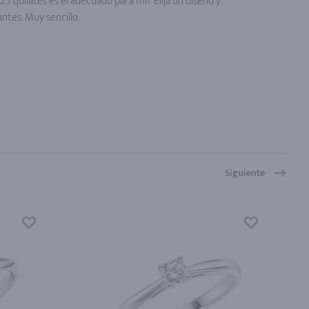
5 quilates es el adecuado para mí? Elija un diseño y
ntes. Muy sencillo.
Siguiente