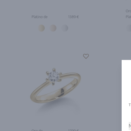
Or
Platino de
1389 €
Pla
N
Oro de
1799 €
Or