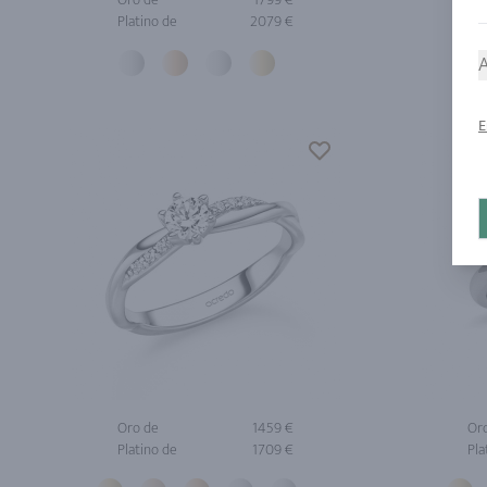
Platino de
2079 €
Pla
A
E
Oro de
1459 €
Or
Platino de
1709 €
Pla