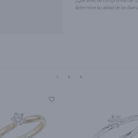
¿Qué anillo de compromiso de 0,2
determine la calidad de los diama
1
2
3