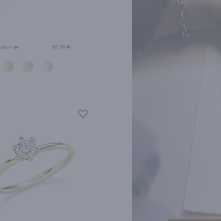
tino de
1409 €