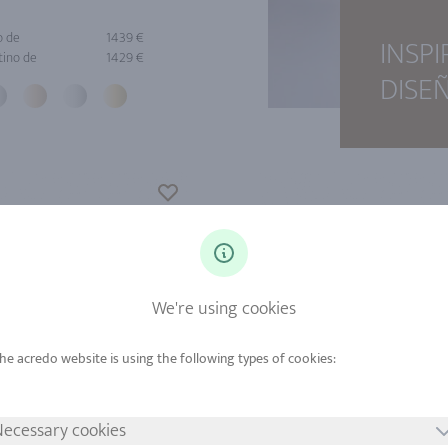
o de
1439 €
INSP
tino de
1429 €
DISE
We're using cookies
ecessary cookies
o de
1909 €
Oro de
139