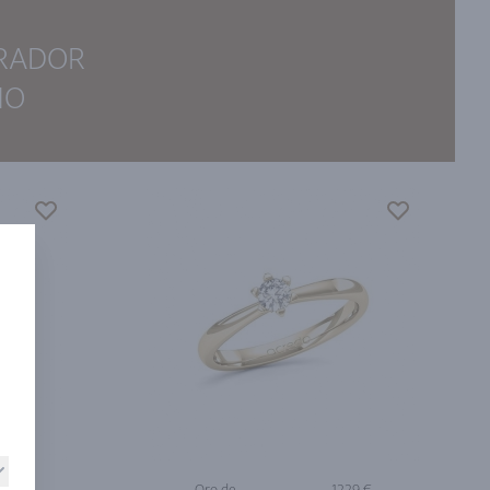
IRADOR
ÑO
9 €
Oro de
1229 €