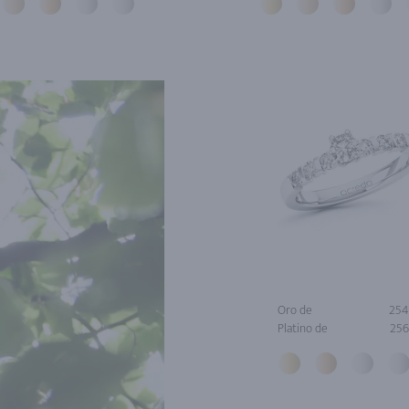
Oro de
254
Platino de
256