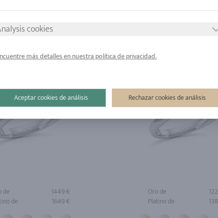
tino de
2049 €
Platino de
158
nalysis cookies
ncuentre más detalles en nuestra política de privacidad.
Aceptar cookies de análisis
Rechazar cookies de análisis
o de
1449 €
Oro de
122
tino de
1649 €
Platino de
138