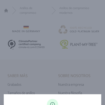
Anillos de
Anillos de compromiso
compromiso
modernos
Home
SABER MÁS
SOBRE NOSOTROS
Grabados
Nuestra empresa
Tamaños de anillos
Nuestra filosofía
Diamantes
Servicio Unser