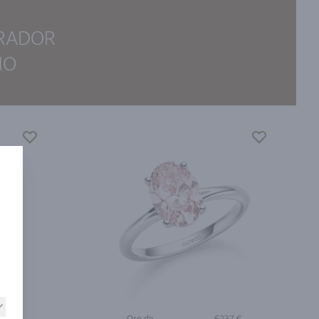
IRADOR
ÑO
0 €
Oro de
6237 €