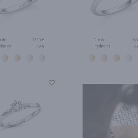
o de
1330 €
Oro de
160
tino de
1359 €
Platino de
163