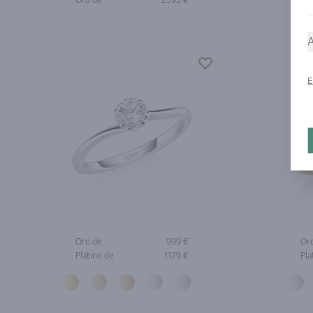
A
E
Oro de
999 €
Or
Platino de
1179 €
Pla