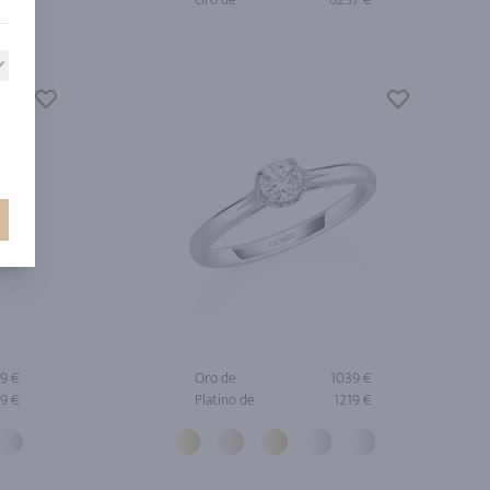
19 €
Oro de
1039 €
9 €
Platino de
1219 €