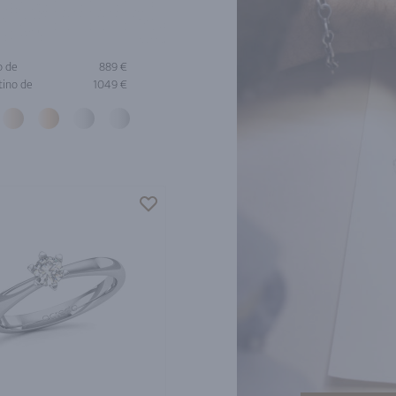
o de
889 €
tino de
1049 €