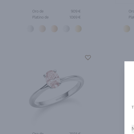
Oro de
909 €
Or
Platino de
1069 €
Pla
N
Oro de
2593 €
Or