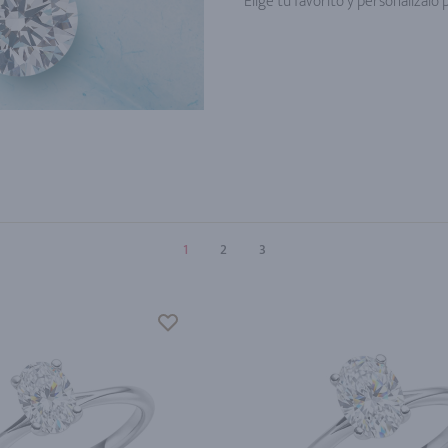
Elige tu favorito y personalízalo 
1
2
3