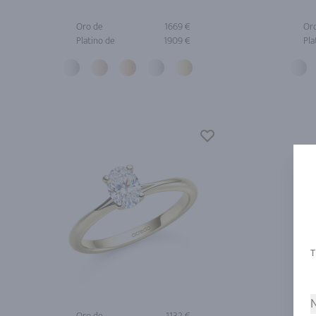
Oro de
1669 €
Or
Platino de
1909 €
Pla
N
Oro de
1132 €
Or