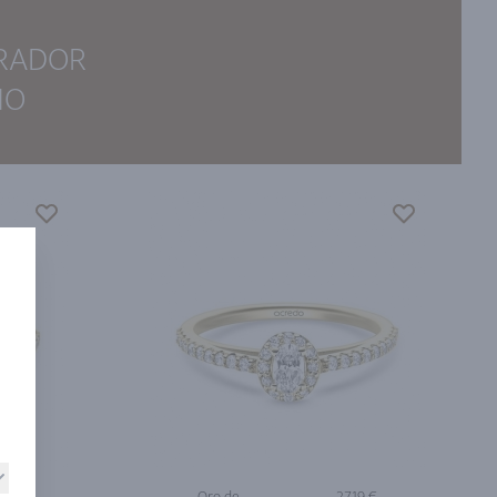
IRADOR
ÑO
9 €
Oro de
2719 €