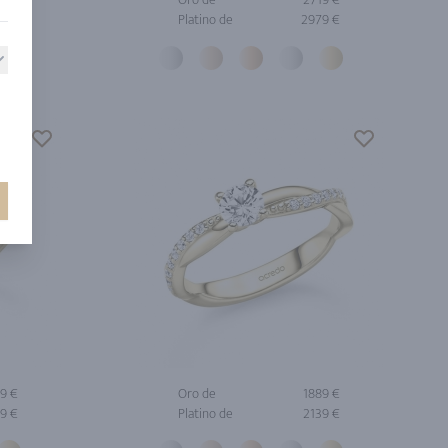
9 €
Platino de
2979 €
9 €
Oro de
1889 €
9 €
Platino de
2139 €