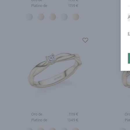
Platino de
1159 €
Pla
A
E
Oro de
1119 €
Or
Platino de
1349 €
Pla