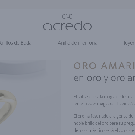
Anillos de Boda
Anillo de memoria
Joyer
ORO AMAR
en oro y oro a
El sol se une a la magia de los d
amarillo son mágicos. El tono cáli
El oro ha fascinado a la gente du
noble brillo del oro para su preg
del oro, más rico será el color d