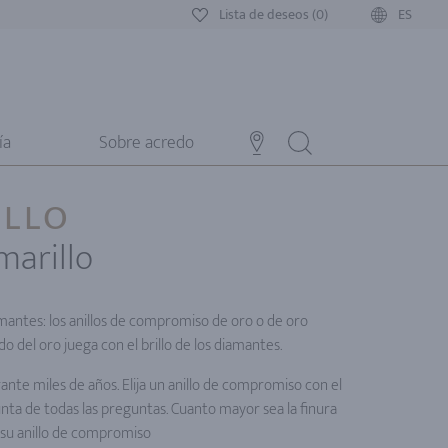
Lista de deseos (0)
ES
ía
Sobre acredo
ILLO
marillo
iamantes: los anillos de compromiso de oro o de oro
do del oro juega con el brillo de los diamantes.
rante miles de años. Elija un anillo de compromiso con el
unta de todas las preguntas. Cuanto mayor sea la finura
e su anillo de compromiso