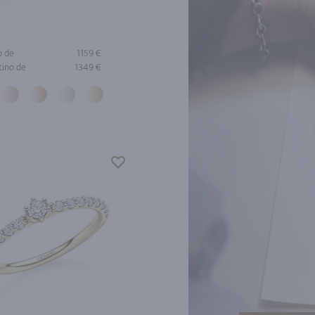
o de
1159 €
tino de
1349 €