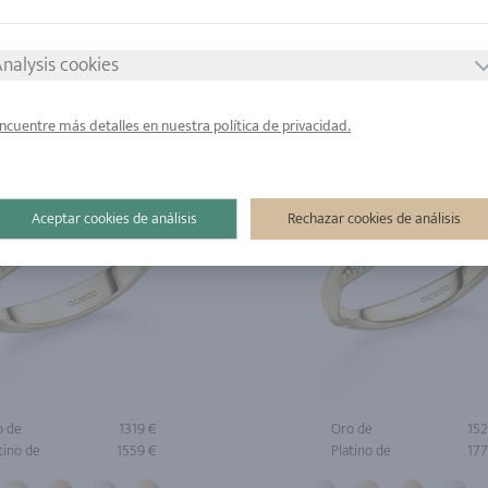
tino de
2199 €
Platino de
297
nalysis cookies
ncuentre más detalles en nuestra política de privacidad.
Aceptar cookies de análisis
Rechazar cookies de análisis
o de
1319 €
Oro de
152
tino de
1559 €
Platino de
177