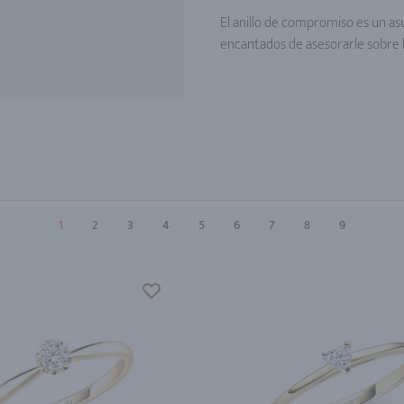
El anillo de compromiso es un a
encantados de asesorarle sobre lo
1
2
3
4
5
6
7
8
9