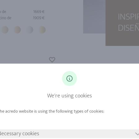
o de
1669 €
INSP
tino de
1909 €
DISE
We're using cookies
ecessary cookies
o de
1889 €
Oro de
271