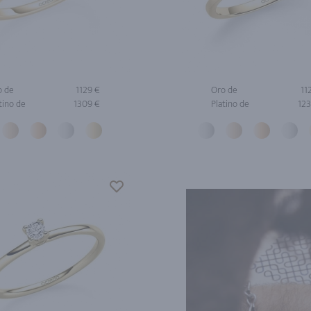
o de
1129 €
Oro de
11
tino de
1309 €
Platino de
123